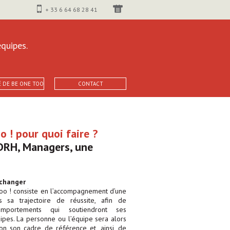
+ 33 6 64 68 28 41
quipes.
É DE BE ONE TOO
CONTACT
 ! pour quoi faire ?
 DRH, Managers, une
 changer
oo ! consiste en l’accompagnement d’une
sa trajectoire de réussite, afin de
mportements qui soutiendront ses
ipes. La personne ou l’équipe sera alors
n son cadre de référence et, ainsi, de