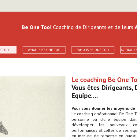
Be One Too!
Coaching de Dirigeants et de leurs é
E TOO
WHAT IS BE ONE TOO
WHO IS BE ONE TOO
ACTUALIT
Le coaching Be One Too
Vous êtes Dirigeants,
Equipe….
Pour vous donner les moyens de
Le coaching opérationnel Be One T
personne ou d’une équipe dans 
développer les nouveaux co
performances et celles de ses équ
en mesure de remettre en questio