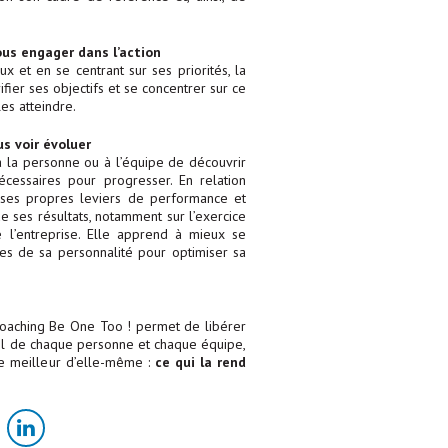
ous engager dans l’action
x et en se centrant sur ses priorités, la
ifier ses objectifs et se concentrer sur ce
es atteindre.
s voir évoluer
 la personne ou à l’équipe de découvrir
cessaires pour progresser. En relation
 ses propres leviers de performance et
e ses résultats, notamment sur l’exercice
 l’entreprise. Elle apprend à mieux se
tes de sa personnalité pour optimiser sa
coaching Be One Too ! permet de libérer
nel de chaque personne et chaque équipe,
le meilleur d’elle-même :
ce qui la rend