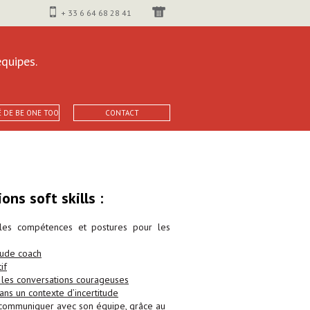
+ 33 6 64 68 28 41
quipes.
É DE BE ONE TOO
CONTACT
ns soft skills :
les compétences et postures pour les
tude coach
if
les conversations courageuses
ns un contexte d’incertitude
 communiquer avec son équipe, grâce au