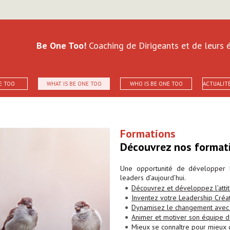
Be One Too!
Coaching de Dirigeants et de leurs é
E TOO
WHAT IS BE ONE TOO
WHO IS BE ONE TOO
ACTUALIT
Formations
Découvrez nos formatio
Une opportunité de développer 
leaders d’aujourd’hui.
Découvrez et développez l’atti
Inventez votre Leadership Créat
Dynamisez le changement avec 
Animer et motiver son équipe da
Mieux se connaître pour mieux