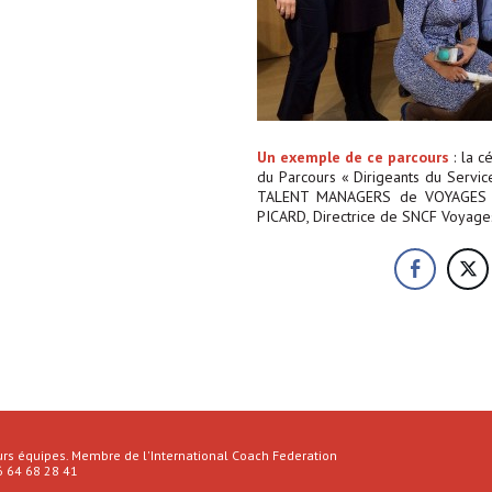
Un exemple de ce parcours
: la c
du Parcours « Dirigeants du Servi
TALENT MANAGERS de VOYAGES SN
PICARD, Directrice de SNCF Voyage
urs équipes. Membre de l'International Coach Federation
 6 64 68 28 41