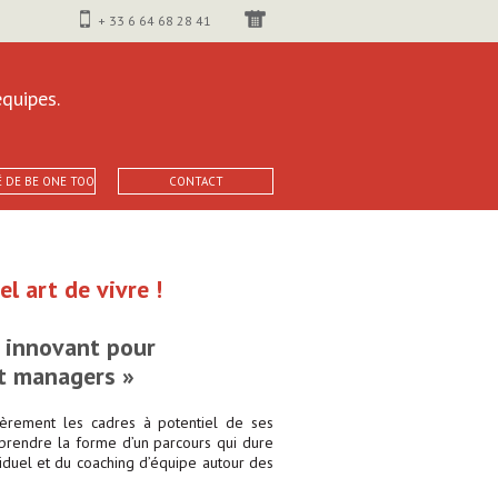
+ 33 6 64 68 28 41
quipes.
É DE BE ONE TOO
CONTACT
l art de vivre !
 innovant pour
nt managers »
rement les cadres à potentiel de ses
prendre la forme d’un parcours qui dure
viduel et du coaching d’équipe autour des