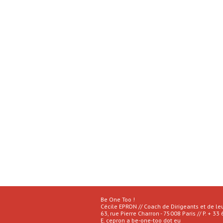
Be One Too !
Cécile EPRON // Coach de Dirigeants et de le
63, rue Pierre Charron - 75008 Paris // P. + 33
E.
cepron a be-one-too dot eu