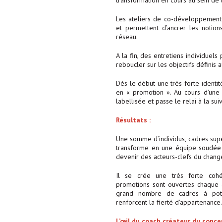
transformation en cours au sein de l
Les ateliers de co-développement 
et permettent d’ancrer les notion
réseau.
A la fin, des entretiens individuel
reboucler sur les objectifs définis 
Dès le début une très forte identi
en « promotion ». Au cours d’une 
labellisée et passe le relai à la sui
Résultats :
Une somme d’individus, cadres supér
transforme en une équipe soudée e
devenir des acteurs-clefs du chan
Il se crée une très forte coh
promotions sont ouvertes chaque a
grand nombre de cadres à pote
renforcent la fierté d’appartenance…
L’œil du coach créateur du conce