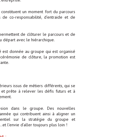
’entreprise.
constituent un moment fort du parcours
s de co-responsabilité, d’entraide et de
s permettent de clôturer le parcours et de
au départ avec le hiérarchique.
té est donnée au groupe qui est organisé
cérémonie de clôture, la promotion est
vante.
ieurs issus de métiers différents, qui se
t prête à relever les défis futurs et à
gement.
ésion dans le groupe. Des nouvelles
nnée qui contribuent ainsi à aligner un
ntiel sur la stratégie du groupe et
et l’envie d’aller toujours plus loin !
pt :