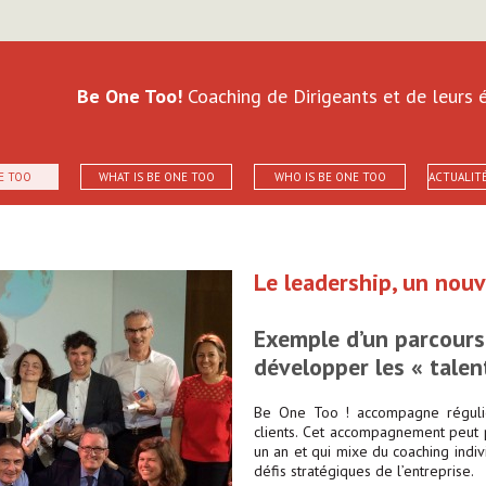
Be One Too!
Coaching de Dirigeants et de leurs é
E TOO
WHAT IS BE ONE TOO
WHO IS BE ONE TOO
ACTUALIT
Le leadership, un nouve
Exemple d’un parcours
développer les « tale
Be One Too ! accompagne réguliè
clients. Cet accompagnement peut 
un an et qui mixe du coaching indi
défis stratégiques de l’entreprise.