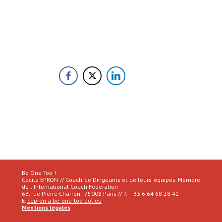
Be One Too !
Cécile EPRON // Coach de Dirigeants et de leurs équipes. Membre
de l'International Coach Federation
63, rue Pierre Charron - 75008 Paris // P. + 33 6 64 68 28 41
E.
cepron a be-one-too dot eu
Mentions légales