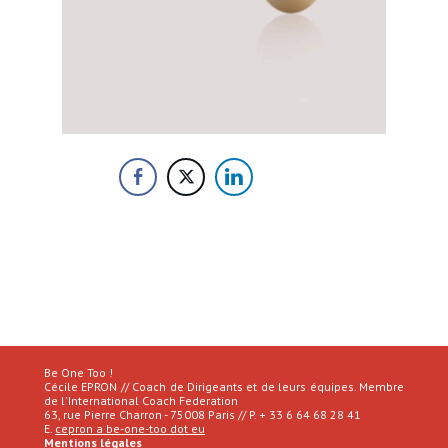
Be One Too !
Cécile EPRON // Coach de Dirigeants et de leurs équipes. Membre
de l'International Coach Federation
63, rue Pierre Charron - 75008 Paris // P. + 33 6 64 68 28 41
E.
cepron a be-one-too dot eu
Mentions légales