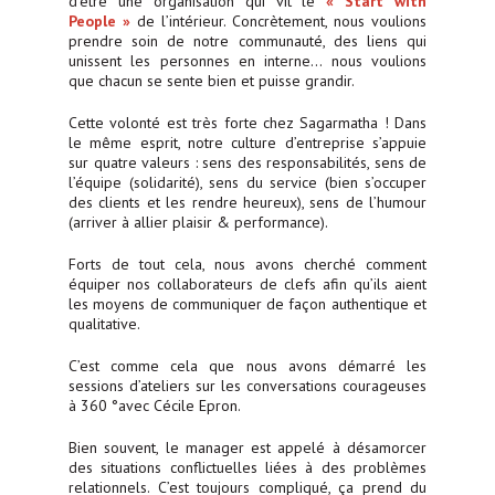
d’être une organisation qui vit le
« Start with
People
»
de l’intérieur. Concrètement, nous voulions
prendre soin de notre communauté, des liens qui
unissent les personnes en interne… nous voulions
que chacun se sente bien et puisse grandir.
Cette volonté est très forte chez Sagarmatha ! Dans
le même esprit, notre culture d’entreprise s’appuie
sur quatre valeurs : sens des responsabilités, sens de
l’équipe (solidarité), sens du service (bien s’occuper
des clients et les rendre heureux), sens de l’humour
(arriver à allier plaisir & performance).
Forts de tout cela, nous avons cherché comment
équiper nos collaborateurs de clefs afin qu’ils aient
les moyens de communiquer de façon authentique et
qualitative.
C’est comme cela que nous avons démarré les
sessions d’ateliers sur les conversations courageuses
à 360 °avec Cécile Epron.
Bien souvent, le manager est appelé à désamorcer
des situations conflictuelles liées à des problèmes
relationnels. C’est toujours compliqué, ça prend du